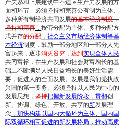
产关系和上层建筑中不适应生产力发展的方
面和环节。必须坚持和完善公有制为主体、
多种所有制经济共同发展
的基本经济制度，
坚持和完善
，
按劳分配为主体、多种分配方
式并存
的分配
，社会主义市场经济体制等基
本经济
制度，鼓励一部分地区和一部分人先
富起来，逐步
消灭贫穷，达到
实现全体人民
共同富裕，在生产发展和社会财富增长的基
础上不断满足人民日益增长的美好生活需
要，促进人的全面发展。发展是我们党执政
兴国的第一要务。必须坚持以人民为中心的
发展思想，
坚持
把握新发展阶段，贯彻
创
新、协调、绿色、开放、共享的
新
发展理
念
，加快构建以国内大循环为主体、国内国
际双循环相互促进的新发展格局，推动高质