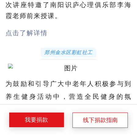
次讲座特邀了南阳识庐心理俱乐部李海
霞老师前来授课。
点击了解详情
郑州金水区彩虹社工
为鼓励和引导广大中老年人积极参与到
养生健身活动中，营造全民健身的氛
围。
5月5-19日，
彩虹社工邀请河南中
我要捐款
线下捐款指南
医药大学师生拍摄八段锦教学视频，通
过中医传统养生功法，让居家的老人们